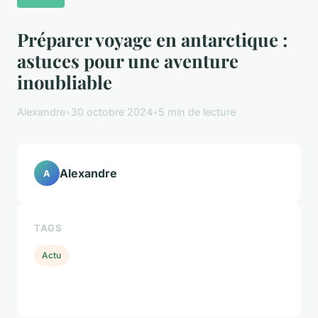
Préparer voyage en antarctique :
astuces pour une aventure
inoubliable
Alexandre
•
30 octobre 2024
•
5 min de lecture
Alexandre
A
TAGS
Actu