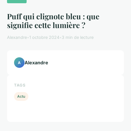
Puff qui clignote bleu : que
signifie cette lumière ?
Alexandre
•
1 octobre 2024
•
3 min de lecture
Alexandre
A
TAGS
Actu