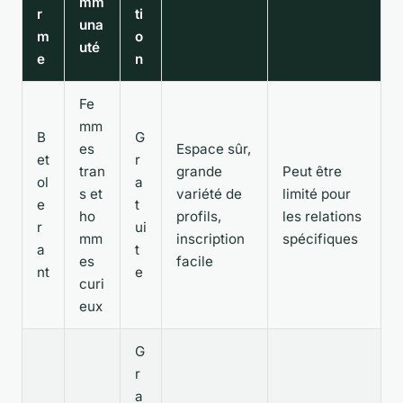
mm
r
ti
una
m
o
uté
e
n
Fe
mm
B
G
es
Espace sûr,
et
r
tran
grande
Peut être
ol
a
s et
variété de
limité pour
e
t
ho
profils,
les relations
r
ui
mm
inscription
spécifiques
a
t
es
facile
nt
e
curi
eux
G
r
a