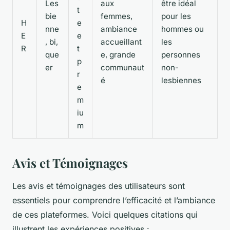
Les
aux
être idéal
t
bie
femmes,
pour les
H
e
nne
ambiance
hommes ou
E
e
, bi,
accueillant
les
R
t
que
e, grande
personnes
p
er
communaut
non-
r
é
lesbiennes
e
m
iu
m
Avis et Témoignages
Les avis et témoignages des utilisateurs sont
essentiels pour comprendre l’efficacité et l’ambiance
de ces plateformes. Voici quelques citations qui
illustrent les expériences positives :