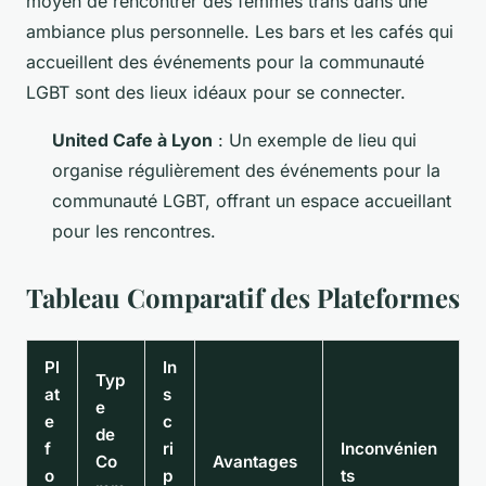
moyen de rencontrer des femmes trans dans une
ambiance plus personnelle. Les bars et les cafés qui
accueillent des événements pour la communauté
LGBT sont des lieux idéaux pour se connecter.
United Cafe à Lyon
: Un exemple de lieu qui
organise régulièrement des événements pour la
communauté LGBT, offrant un espace accueillant
pour les rencontres.
Tableau Comparatif des Plateformes
Pl
In
Typ
at
s
e
e
c
de
f
ri
Inconvénien
Co
Avantages
o
p
ts