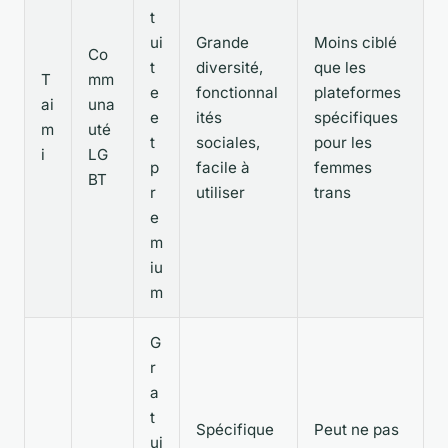
t
ui
Grande
Moins ciblé
Co
t
diversité,
que les
T
mm
e
fonctionnal
plateformes
ai
una
e
ités
spécifiques
m
uté
t
sociales,
pour les
i
LG
p
facile à
femmes
BT
r
utiliser
trans
e
m
iu
m
G
r
a
t
Spécifique
Peut ne pas
ui