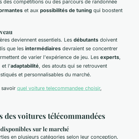
ns des compétitions ou des parcours de randonnée
formantes
et aux
possibilités de tuning
qui boostent
iveau
itères deviennent essentiels. Les
débutants
doivent
dis que les
intermédiaires
devraient se concentrer
ermettent de varier l'expérience de jeu. Les
experts
,
e
et l'
adaptabilité
, des atouts qui se retrouvent
stiqués et personnalisables du marché.
 savoir
quel voiture telecommandee choisir
,
es des voitures télécommandées
disponibles sur le marché
ies en plusieurs catégories selon leur conception,