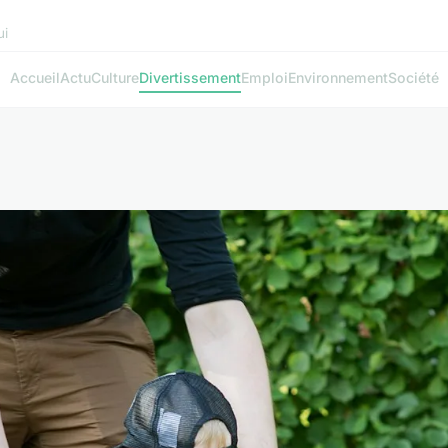
ui
Accueil
Actu
Culture
Divertissement
Emploi
Environnement
Société